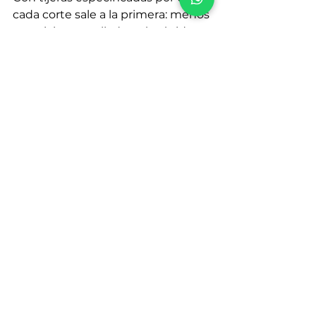
cada corte sale a la primera: menos 
repeticiones, sellado más rápido y 
rebrote vigoroso. La cuadrilla se 
cansa menos, el jardín luce mejor y 
la herramienta dura años porque 
se reconstruye con refacciones en 
lugar de tirarse.
Si buscas 
tijeras Felco, tijeras 
Corona, tijeras pasto, tijeras para 
poda o tijeras de jardinería con 
cuchillas y muelles de repuesto
, en 
KBW encuentras modelos 
ergonómicos, tallas para mano 
chica/grande y accesorios para 
mantener el filo profesional.
Equipa tu operación con 
tijeras de 