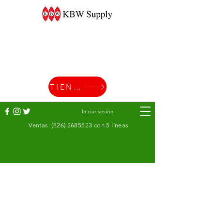
TIENDA
Iniciar sesión
Ventas:
(826) 2685523
con 5 líneas