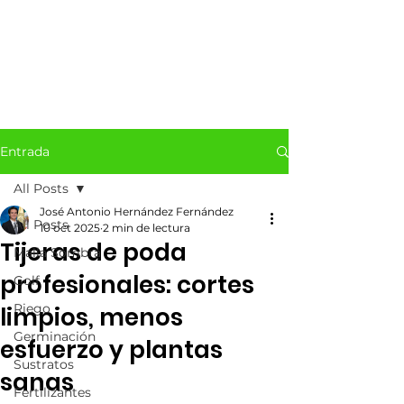
Entrada
All Posts
José Antonio Hernández Fernández
All Posts
10 oct 2025
2 min de lectura
Tijeras de poda
Malla Sombra
profesionales: cortes
Golf
Riego
limpios, menos
Germinación
esfuerzo y plantas
Sustratos
sanas
Fertilizantes