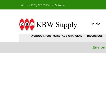
Ventas: (826) 2685523 con 5 líneas
Inicio
AGROQUÍMICOS
MACETAS Y CHAROLAS
BIOLÓGICOS
¡Envíos
Herramientas
Tienda
/
Horticultura
/
Herramientas
Filtrar
Ordenar por
Filtros
Borrar todos