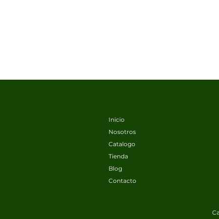
Inicio
Nosotros
Catalogo
Tienda
Blog
Contacto
Ca
Tijera Corona® Bypass BP 3180 | Poda de Alto Rendimie