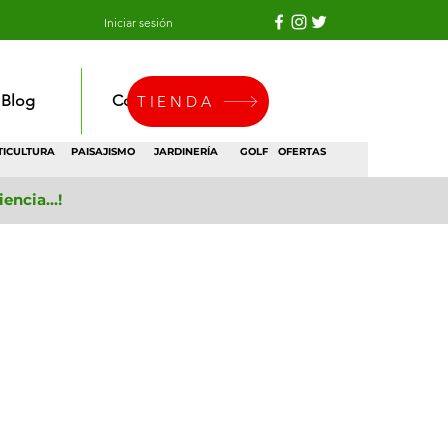
Iniciar sesión
Blog
Contacto
TIENDA
TICULTURA
PAISAJISMO
JARDINERÍA
GOLF
OFERTAS
ncia...!