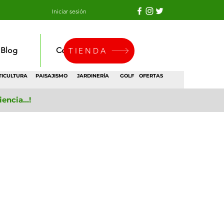
Iniciar sesión
Blog
Contacto
TIENDA
TICULTURA
PAISAJISMO
JARDINERÍA
GOLF
OFERTAS
ncia...!