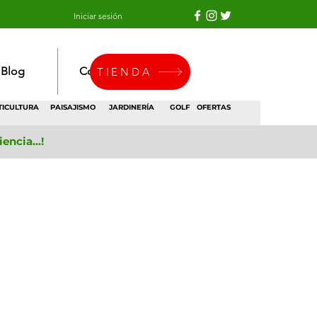
Iniciar sesión
Blog
Contacto
TIENDA
TICULTURA
PAISAJISMO
JARDINERÍA
GOLF
OFERTAS
ncia...!