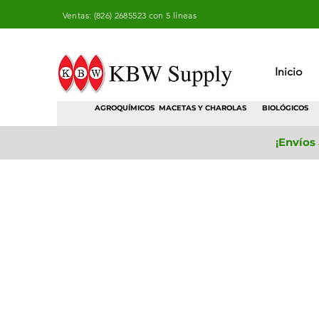
Ventas: (826) 2685523 con 5 líneas
Inicio
AGROQUÍMICOS
MACETAS Y CHAROLAS
BIOLÓGICOS
¡Envíos
Tienda
/
Horticultura
/
Herramientas