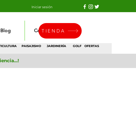
Iniciar sesión
Blog
Contacto
TIENDA
TICULTURA
PAISAJISMO
JARDINERÍA
GOLF
OFERTAS
ncia...!