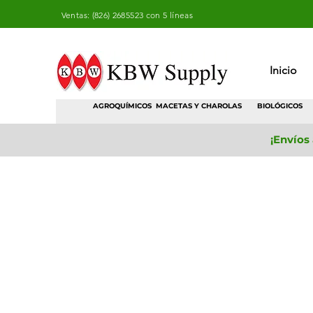
Ventas: (826) 2685523 con 5 líneas
Inicio
AGROQUÍMICOS
MACETAS Y CHAROLAS
BIOLÓGICOS
¡Envíos
Fibra de Coco
Tienda
/
Sustratos
/
Fibra de Coco
Filtrar
Ordenar por
Filtros
Borrar todos