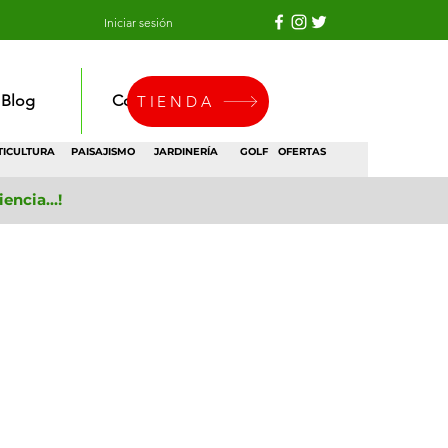
Iniciar sesión
Blog
Contacto
TIENDA
TICULTURA
PAISAJISMO
JARDINERÍA
GOLF
OFERTAS
ncia...!