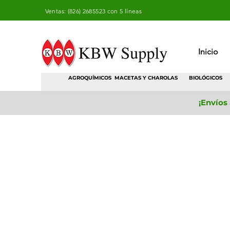
Ventas: (826) 2685523 con 5 líneas
Inicio
AGROQUÍMICOS
MACETAS Y CHAROLAS
BIOLÓGICOS
¡Envíos
Enraizadores
Tienda
/
Agroquimicos
/
Enraizadores
Filtrar
Filtros
Borrar todos
Filtros
Borrar todos
Mostrar objeto