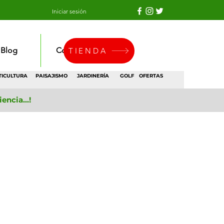
Iniciar sesión
Blog
Contacto
TIENDA
TICULTURA
PAISAJISMO
JARDINERÍA
GOLF
OFERTAS
ncia...!