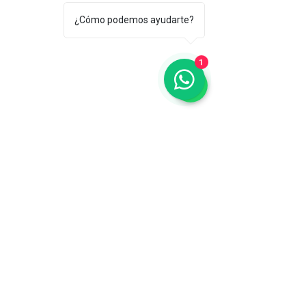
¿Cómo podemos ayudarte?
1
Resorte Sujetador en Rollo 10Kg | Fijación Agrícola para
Invernaderos
Compre ahora
Resorte Sujetador en Rollo 10Kg | Fijación Agrícola para
Invernaderos
$1,081.00