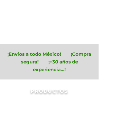
¡Envíos a todo México! ¡Compra
segura! ¡+30 años de
experiencia...!
PRODUCTOS
Estructuras
Tienda
/
Invernaderos
/
Estructuras
Filtrar
Ordenar por
Filtros