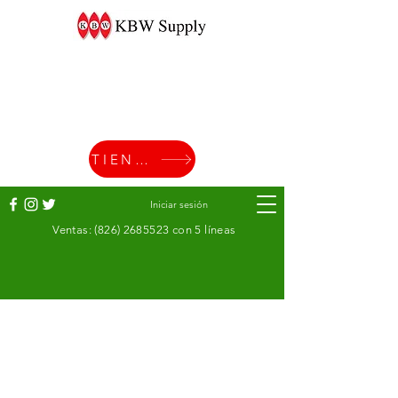
TIENDA
Iniciar sesión
Ventas:
(826) 2685523
con 5 líneas