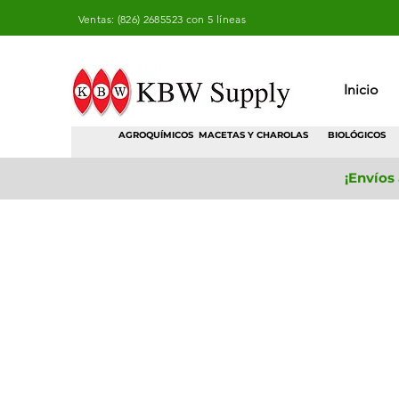
Ventas: (826) 2685523 con 5 líneas
Inicio
AGROQUÍMICOS
MACETAS Y CHAROLAS
BIOLÓGICOS
¡Envíos
Desinfectantes
Tienda
/
Agroquimicos
/
Desinfectantes
Filtrar
Filtros
Borrar todos
Filtros
Borrar todos
Mostrar objeto