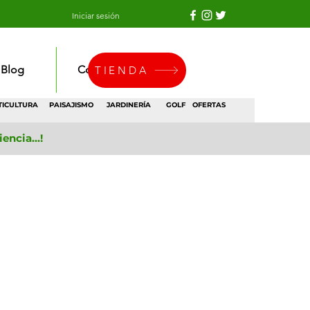
Iniciar sesión
Blog
Contacto
TIENDA
TICULTURA
PAISAJISMO
JARDINERÍA
GOLF
OFERTAS
ncia...!