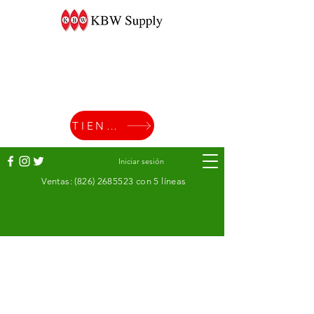
TIENDA
Iniciar sesión
Ventas:
(826) 2685523
con 5 líneas