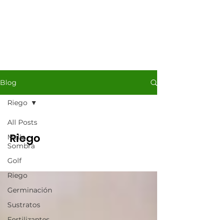
Blog
Riego
All Posts
Riego
Malla
Sombra
Golf
Riego
Germinación
Sustratos
Fertilizantes