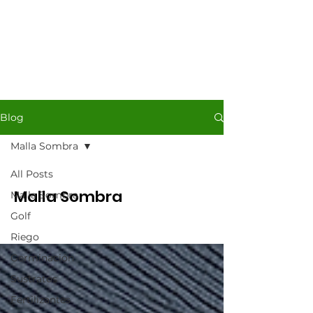
Blog
Malla Sombra
All Posts
Malla Sombra
Malla Sombra
Golf
Riego
Germinación
Sustratos
Fertilizantes