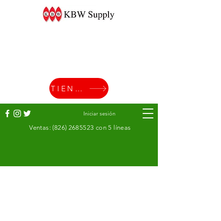
TIENDA
Iniciar sesión
Ventas:
(826) 2685523
con 5 líneas