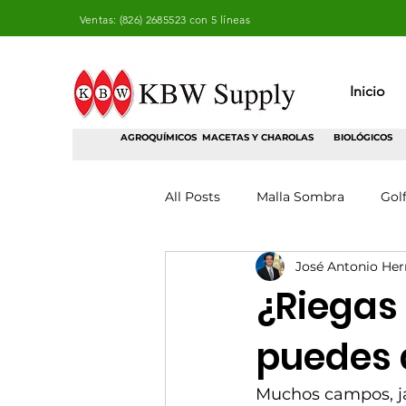
Ventas: (826) 2685523 con 5 líneas
Inicio
AGROQUÍMICOS
MACETAS Y CHAROLAS
BIOLÓGICOS
All Posts
Malla Sombra
Gol
José Antonio He
¿Riegas
puedes 
Muchos campos, ja