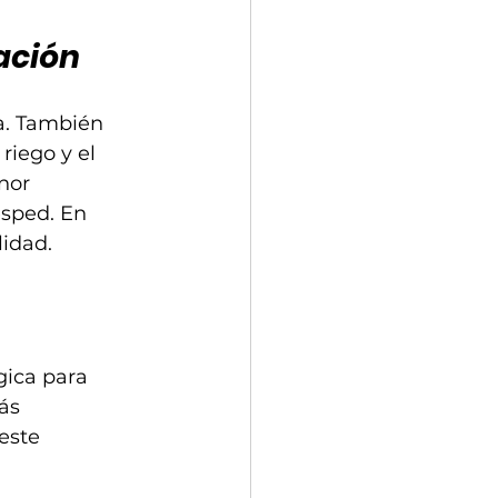
ación
a. También 
iego y el 
nor 
sped. En 
lidad.
gica para 
tás 
este 