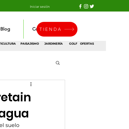
Iniciar sesión
Blog
Contacto
TIENDA
TICULTURA
PAISAJISMO
JARDINERÍA
GOLF
OFERTAS
etain
 agua
l suelo 