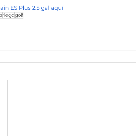
in ES Plus 2.5 gal aquí
a
riego
golf