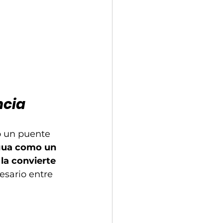
ncia
o un puente 
gua como un 
la convierte 
esario entre 