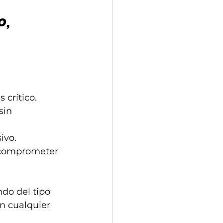
, 
s crítico.
sin 
ivo.
n comprometer 
do del tipo 
n cualquier 