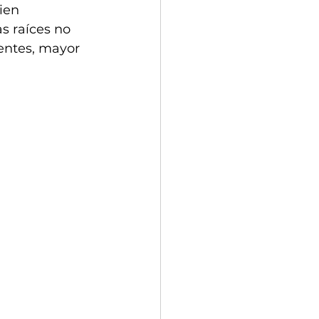
ien 
s raíces no 
entes, mayor 