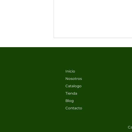
Inicio
Nosotros
Catalogo
Tienda
¿Cuál es el mejor
Blog
fertilizante para
Contacto
fairways de golf?
Ca