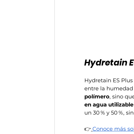
Hydretain E
Hydretain ES Plus
entre la humedad d
polímero
, sino qu
en agua utilizable
un 30 % y 50 %, sin
👉
Conoce más sob