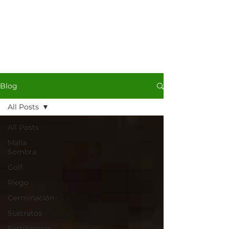
Blog
All Posts
All Posts
Malla
Sombra
Golf
Riego
Germinación
Sustratos
Fertilizantes