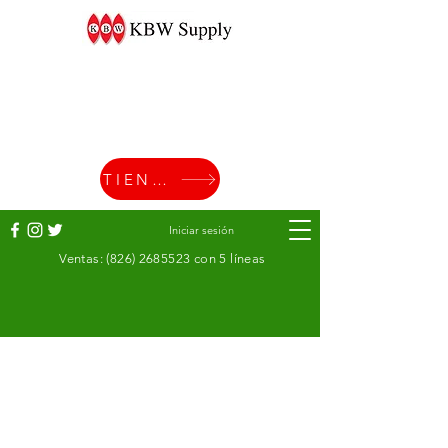
TIENDA
Iniciar sesión
Ventas:
(826) 2685523
con 5 líneas