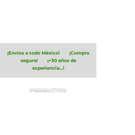
¡Envíos a todo México! ¡Compra
segura! ¡+30 años de
experiencia...!
PRODUCTOS
Charolas para Germinacion
Semirrigidas
Tienda
/
Macetas y Charolas
/
Charolas para Germinacion
Semirrigidas
Filtrar
Ordenar por