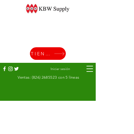
TIENDA
Iniciar sesión
Ventas:
(826) 2685523
con 5 líneas