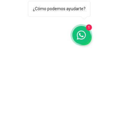
¿Cómo podemos ayudarte?
1
Charola Semirrigida 128 cavidades Unitaria
Producto agotado
Charola Semirrigida 128 cavidades Unitaria
$65.44
SOBRE PEDIDO