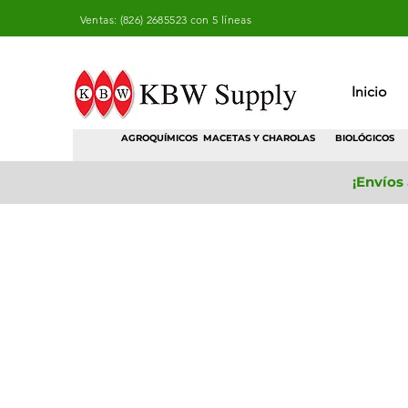
Ventas: (826) 2685523 con 5 líneas
Inicio
AGROQUÍMICOS
MACETAS Y CHAROLAS
BIOLÓGICOS
¡Envíos
Tienda
/
Macetas y Charolas
/
Bolsa para Vivero