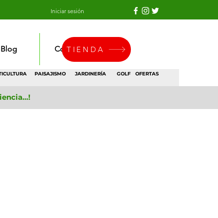
Iniciar sesión
Blog
Contacto
TIENDA
TICULTURA
PAISAJISMO
JARDINERÍA
GOLF
OFERTAS
ncia...!