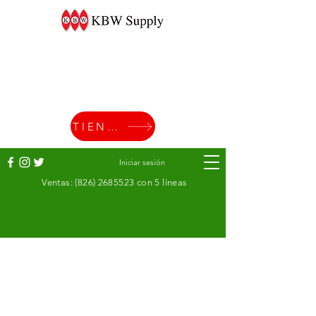
TIENDA
Iniciar sesión
Ventas:
(826) 2685523
con 5 líneas