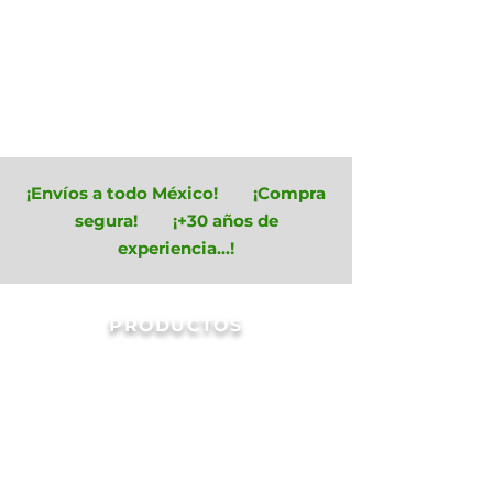
¡Envíos a todo México! ¡Compra
segura! ¡+30 años de
experiencia...!
PRODUCTOS
Malla Sombra
Tienda
/
Invernaderos
/
Malla Sombra