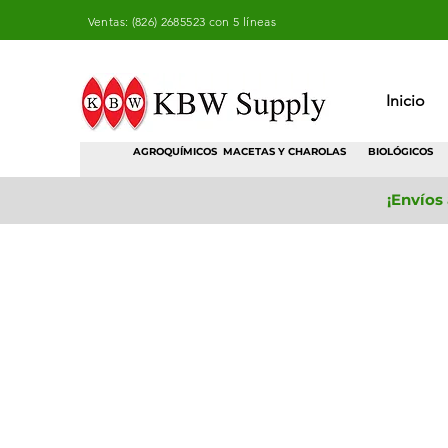
Ventas: (826) 2685523 con 5 líneas
Inicio
AGROQUÍMICOS
MACETAS Y CHAROLAS
BIOLÓGICOS
¡Envíos
Tienda
/
Fertilizantes
/
Fertilizante Soluble