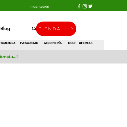
Iniciar sesión
Blog
Contacto
TIENDA
TICULTURA
PAISAJISMO
JARDINERÍA
GOLF
OFERTAS
ncia...!