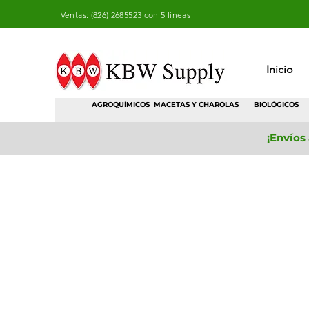
Ventas: (826) 2685523 con 5 líneas
Inicio
AGROQUÍMICOS
MACETAS Y CHAROLAS
BIOLÓGICOS
¡Envíos
Tienda
/
Horticultura
/
Tutoreo