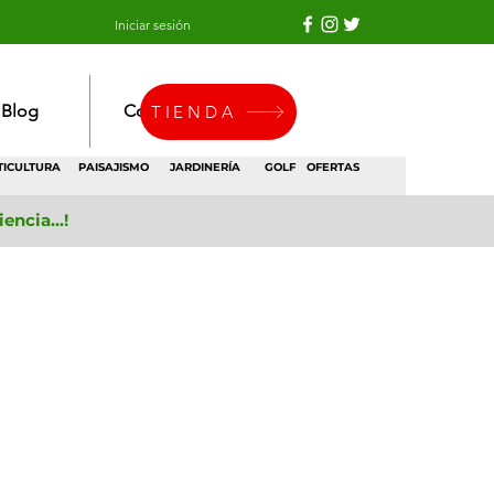
Iniciar sesión
Blog
Contacto
TIENDA
TICULTURA
PAISAJISMO
JARDINERÍA
GOLF
OFERTAS
ncia...!