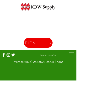
TIENDA
Iniciar sesión
Ventas:
(826) 2685523
con 5 líneas