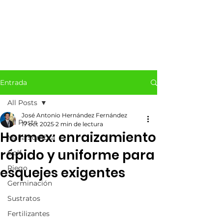
Entrada
All Posts
José Antonio Hernández Fernández
All Posts
17 oct 2025
2 min de lectura
Hormex: enraizamiento
Malla Sombra
rápido y uniforme para
Golf
Riego
esquejes exigentes
Germinación
Sustratos
Fertilizantes