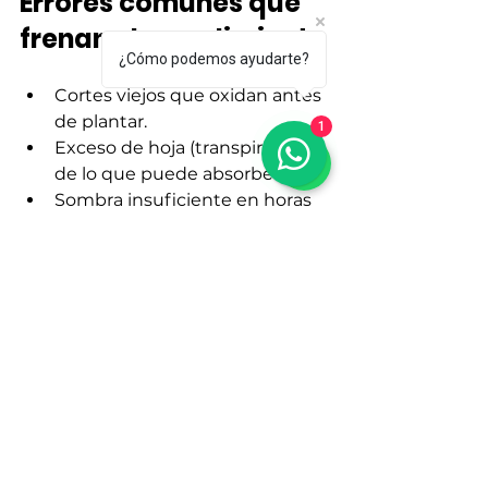
Errores comunes que 
frenan el prendimiento
¿Cómo podemos ayudarte?
Cortes viejos que oxidan antes 
de plantar.
1
Exceso de hoja (transpira más 
de lo que puede absorber).
Sombra insuficiente en horas 
críticas: marchitez y fallas.
Saturación del sustrato: 
pudriciones y pérdida del lote.
Resultado: ciclos más 
cortos, más plantas 
vendibles y menos 
mermas