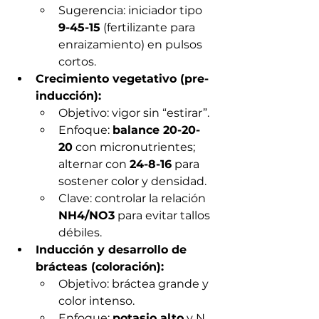
Sugerencia: iniciador tipo 
9-45-15
 (fertilizante para 
enraizamiento) en pulsos 
cortos.
Crecimiento vegetativo (pre-
inducción):
Objetivo: vigor sin “estirar”.
Enfoque: 
balance 20-20-
20
 con micronutrientes; 
alternar con 
24-8-16
 para 
sostener color y densidad.
Clave: controlar la relación 
NH4/NO3
 para evitar tallos 
débiles.
Inducción y desarrollo de 
brácteas (coloración):
Objetivo: bráctea grande y 
color intenso.
Enfoque: 
potasio alto
 y N 