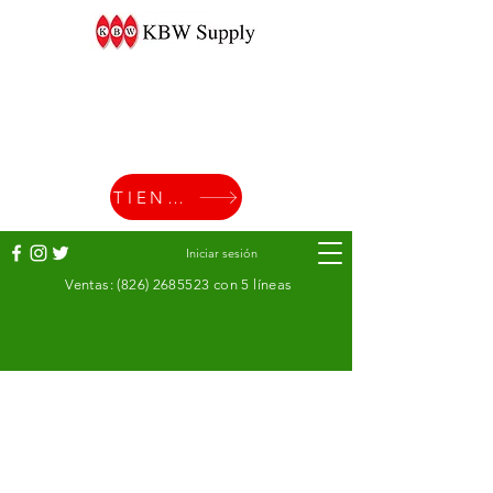
TIENDA
Iniciar sesión
Ventas:
(826) 2685523
con 5 líneas