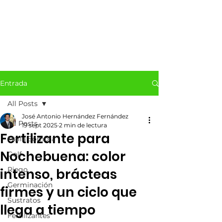
Entrada
All Posts
José Antonio Hernández Fernández
All Posts
19 sept 2025
2 min de lectura
Fertilizante para
Malla Sombra
Nochebuena: color
Golf
Riego
intenso, brácteas
Germinación
firmes y un ciclo que
Sustratos
llega a tiempo
Fertilizantes