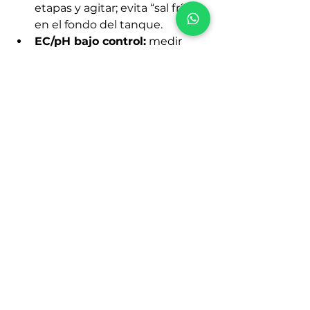
etapas y agitar; evita “sal fría” 
en el fondo del tanque.
EC/pH bajo control:
 medir 
antes de aplicar; pequeños 
ajustes previenen bloqueos.
Riegos precisos:
 riega hasta 
punto de escurrimiento 
moderado para evitar 
acumulación de sales sin lavar 
todo el programa.
Sustrato estable:
 mezcla 
aireada con buena 
retención 
sin 
encharcar
 (perlita/vermiculita 
ayudan).
Abastece tu programa de 