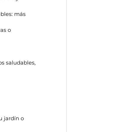
ubles: más 
as o 
os saludables, 
 jardín o 