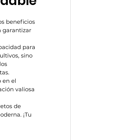
udable
os beneficios 
 garantizar 
apacidad para 
ltivos, sino 
los 
tas.
 en el 
ción valiosa 
etos de 
oderna. ¡Tu 