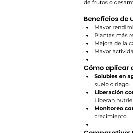
de frutos o desarr
Beneficios de u
Mayor rendimie
Plantas más r
Mejora de la c
Mayor activid
Cómo aplicar c
Solubles en a
suelo o riego.
Liberación co
Liberan nutri
Monitoreo co
crecimiento.
Comparativa: P