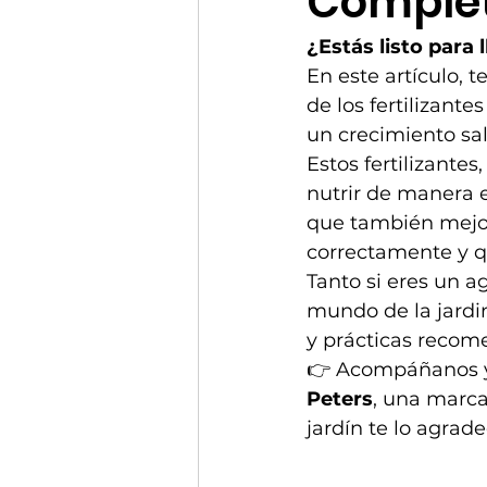
Complet
¿Estás listo para l
En este artículo, t
de los fertilizantes
un crecimiento sa
Estos fertilizante
nutrir de manera e
que también mejor
correctamente y qu
Tanto si eres un 
mundo de la jardin
y prácticas recom
👉 Acompáñanos y 
Peters
, una marca
jardín te lo agrade