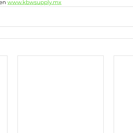
en 
www.kbwsupply.mx