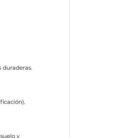
s duraderas.
ficación).
suelo y 