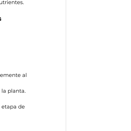
utrientes.
s
memente al 
la planta. 
y etapa de 