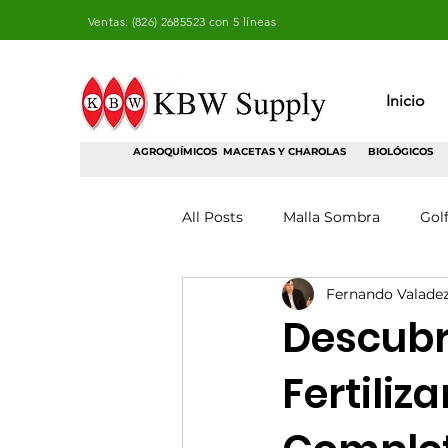
Ventas: (826) 2685523 con 5 líneas
Inicio
AGROQUÍMICOS
MACETAS Y CHAROLAS
BIOLÓGICOS
All Posts
Malla Sombra
Gol
Fernando Valade
Descubre
Fertiliz