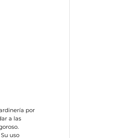
ardinería por 
ar a las 
goroso.
 Su uso 