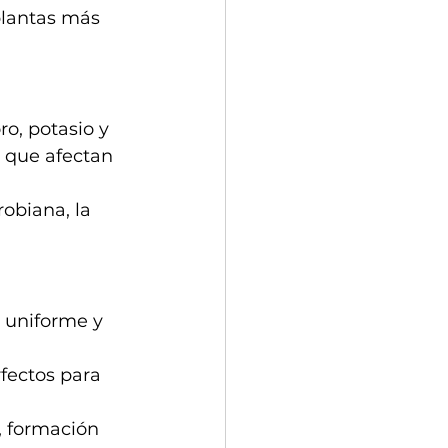
lantas más 
o, potasio y 
s que afectan 
obiana, la 
 uniforme y 
fectos para 
, formación 